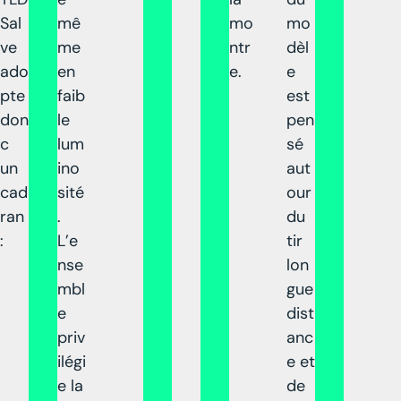
Sal
mê
mo
mo
ve
me
ntr
dèl
ado
en
e.
e
pte
faib
est
don
le
pen
c
lum
sé
un
ino
aut
cad
sité
our
ran
.
du
:
L’e
tir
nse
lon
mbl
gue
e
dist
priv
anc
ilégi
e et
e la
de