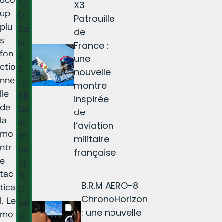
TL
X3
up
D
Patrouille
plu
Sa
de
s
lv
France :
fon
e
une
ctio
2
nouvelle
nne
La
montre
lle
BB
inspirée
de
Ge
de
la
ar
l’aviation
mo
Im
militaire
ntr
pa
française
e
ct
tac
TL
B.R.M AERO-8
tica
D
ChronoHorizon
l. Le
Sal
: une nouvelle
mo
ve