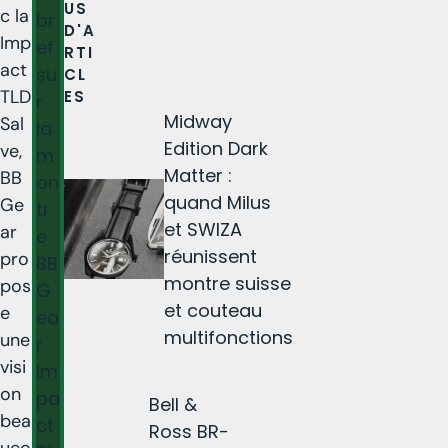
US
c la
br
D'A
Imp
ef
RTI
act
su
CL
TLD
ES
r
Midway
Sal
la
Edition Dark
ve,
m
Matter :
BB
on
quand Milus
Ge
tr
et SWIZA
ar
e
réunissent
pro
BB
montre suisse
pos
G
et couteau
e
ea
multifonctions
une
r
visi
Im
on
pa
Bell &
bea
ct
Ross BR-
uco