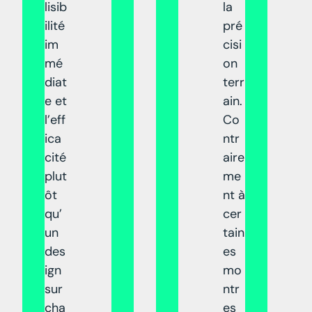
lisib
la
ilité
pré
im
cisi
mé
on
diat
terr
e et
ain.
l’eff
Co
ica
ntr
cité
aire
plut
me
ôt
nt à
qu’
cer
un
tain
des
es
ign
mo
sur
ntr
cha
es