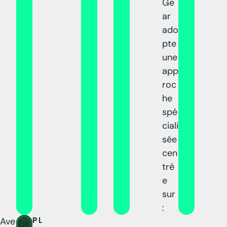
Ge
ar
ado
pte
une
app
roc
he
spé
ciali
sée
cen
tré
e
sur
:
PL
Ave
En