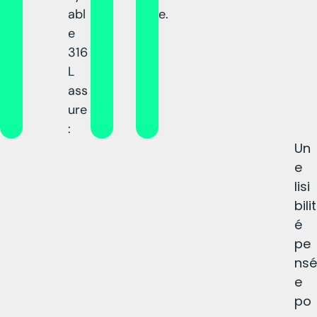
abl
e.
e
316
L
ass
ure
:
Un
e
lisi
bilit
é
pe
nsé
e
po