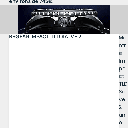
environs de 745€.
BBGEAR IMPACT TLD SALVE 2
Mo
ntr
e
Im
pa
ct
TLD
Sal
ve
2 :
un
e