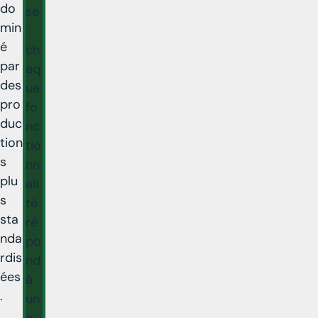
do
se
min
:
é
ch
par
aq
des
ue
pro
fo
duc
nc
tion
tio
s
nn
plu
ali
s
té
sta
ré
nda
po
rdis
nd
ées
à
.
un
e