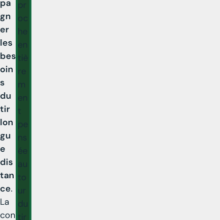
pa
pr
gn
oc
er
he
les
en
bes
tiè
oin
re
s
m
du
en
tir
t
lon
pe
gu
ns
e
ée
dis
au
tan
to
ce
.
ur
La
du
con
tir