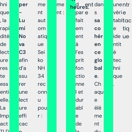
hni
per
me
me
d
ent
dan
une
ntr
heures.
que
-
nt
nt :
par
e
s
véri
e
, la
Lu
aut
fait
sa
tabl
tac
rapi
mi
om
em
co
e
tiq
dité
No
atiq
ent
hér
ide
ue
de
va
ue
à
en
ntit
lect
C3
Sei
l’es
ce
é
ure
afin
ko
prit
glo
tec
res
d’a
NH
fon
bal
hni
te
ssu
34
ctio
e
.
que
ess
rer
rec
nne
Ch
.
enti
une
onn
l et
aqu
elle.
lect
u
dur
e
La
ure
pou
abl
élé
Imp
effi
r :
e
me
act
cac
de
nt
TLD
e
la
du