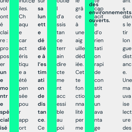
une
inut
ce
sur
outi
e
le
te
ant
des
vol
iles.
sa
l
grâ
cap
s
environnements
ont
Ch
lun
d’a
ce
acit
dan
ouverts.
é
aqu
ett
ssis
à
é
s le
clai
e
e
tan
une
d’o
tir
re :
car
dé
ce
aig
rien
lon
pro
act
dié
terr
uille
tati
gue
pos
éris
e à
ain
déd
on
dist
er
tiqu
l’es
dire
iée.
rapi
anc
un
e a
tim
cte
Cet
de
e.
e
été
ati
me
te
con
Une
mo
pen
on
nt
fon
stit
ma
ntr
sée
de
acc
ctio
ue
uva
e
pou
dis
essi
nna
un
ise
spé
r
tan
ble
lité
ava
lect
cial
app
ce
.
au
per
nta
ure
isé
ort
Ce
poi
me
ge
des