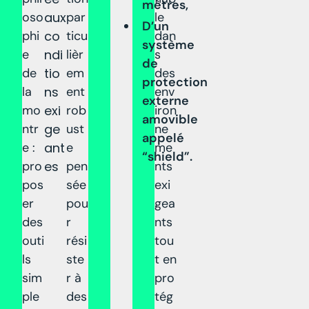
mètres,
oso
aux
par
le
D’un
phi
co
ticu
dan
système
e
ndi
lièr
s
de
de
tio
em
des
protection
la
ns
ent
env
externe
mo
exi
rob
iron
amovible
ntr
ge
ust
ne
appelé
e :
ant
e
me
“shield”.
pro
es
pen
nts
pos
sée
exi
er
pou
gea
des
r
nts
outi
rési
tou
ls
ste
t en
sim
r à
pro
ple
des
tég