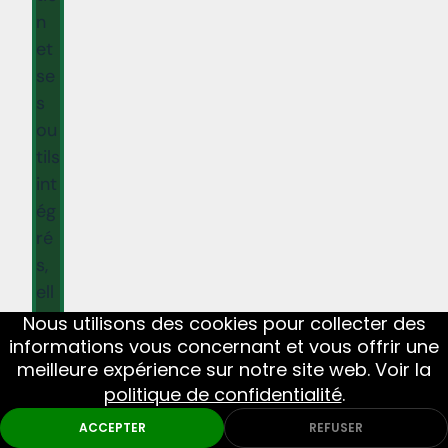
n
et
se
s
ou
tils
int
ég
ré
s,
ell
e
Nous utilisons des cookies pour collecter des
s’a
informations vous concernant et vous offrir une
meilleure expérience sur notre site web. Voir la
dr
politique de confidentialité
.
es
se
ACCEPTER
REFUSER