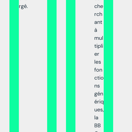
rgé.
che
rch
ant
à
mul
tipli
er
les
fon
ctio
ns
gén
ériq
ues,
la
BB