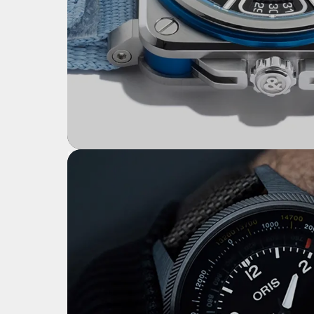
L’élite aérienne au poignet
MONTRES AVIATEUR
BELL & ROSS BR-X3 PATROUILL