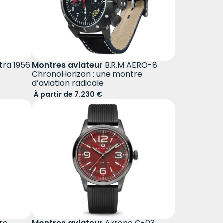
ra 1956
Montres aviateur
B.R.M AERO-8
ChronoHorizon : une montre
d’aviation radicale
À partir de 7.230 €
re
Montres aviateur
Akrone C-03