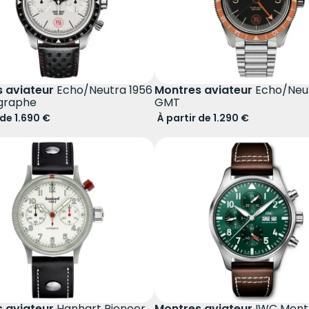
 aviateur
Echo/Neutra 1956
Montres aviateur
Echo/Neut
graphe
GMT
 de 1.690 €
À partir de 1.290 €
 aviateur
Hanhart Pioneer
Montres aviateur
IWC Mont