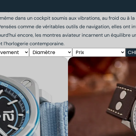
Montres aviateur
emps de l’aviation, lorsque les pilotes avaient besoin d’un ins
ême dans un cockpit soumis aux vibrations, au froid ou à la fa
Pensées comme de véritables outils de navigation, elles ont i
ourd’hui encore, les montres aviateur incarnent un équilibre un
n et l’horlogerie contemporaine.
CH