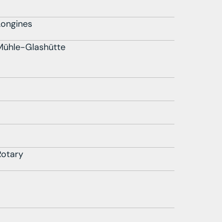
Longines
Mühle-Glashütte
Rotary