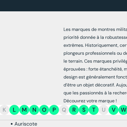
Les marques de montres militai
priorité donnée à la robustesse, 
extrêmes. Historiquement, cer
plongeurs professionnels ou des
le terrain. Ces marques privil
éprouvées : forte étanchéité, 
design est généralement fonct
d’être un objet décoratif. Aujo
que les passionnés à la reche
Découvrez votre marque !
K
L
M
N
O
P
Q
R
S
T
U
V
W
Auriscote