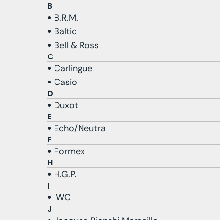
B
B.R.M.
Baltic
Bell & Ross
C
Carlingue
Casio
D
Duxot
E
Echo/Neutra
F
Formex
H
H.G.P.
I
IWC
J