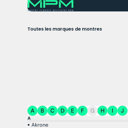
Toutes les marques de montres
A
B
C
D
E
F
G
H
I
J
A
Akrone