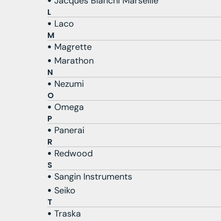
Jacques Bianchi Marseille
L
Laco
M
Magrette
Marathon
N
Nezumi
O
Omega
P
Panerai
R
Redwood
S
Sangin Instruments
Seiko
T
Traska