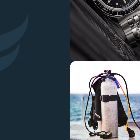
des civils que par
 plus
ontre de plongée
esthétiques et
s adaptant aux
ment sa célèbre
lité et son ADN de
ge fidèle, cette
ntres de plongée
istoire. Elle
trimoine tout en