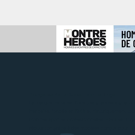
Plongeuse Yema Superman Heritage
La marque Yema est l’une des grandes signatures
française, fondée en 1948 et historiquement tou
montres sport et professionnelles. Elle s’est for
réputation grâce à des modèles conçus pour l’avi