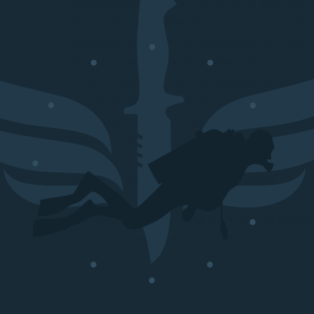
plongée et l’exploration, utilisés aussi bien par 
des unités spécialisées. Parmi ses créations les
emblématiques figure la Yema Superman, une m
devenue iconique dès les années 1960.
La Yema Superman Heritage reprend les codes 
techniques de ce modèle historique, tout en le
standards contemporains. Elle conserve notam
lunette à système de verrouillage, sa forte lisibi
véritable montre-outil. Pensée comme un homma
version Heritage s’adresse aux amateurs de mo
au style vintage, attachés à l’authenticité et à l’h
incarne la volonté de Yema de faire vivre son pa
restant pertinente sur le marché actuel.