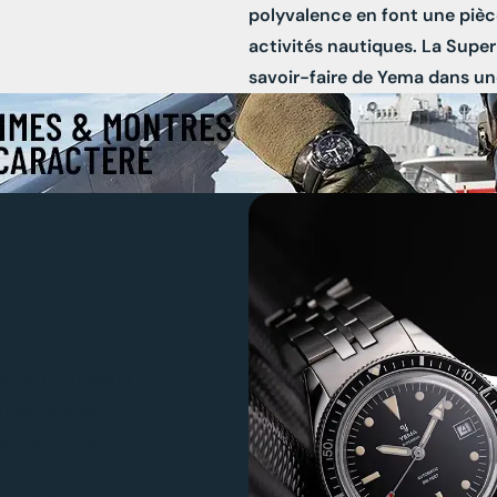
polyvalence en font une pièce
activités nautiques. La Super
savoir-faire de Yema dans u
 de l’horlogerie
rnée vers les
gé une solide
ation, la