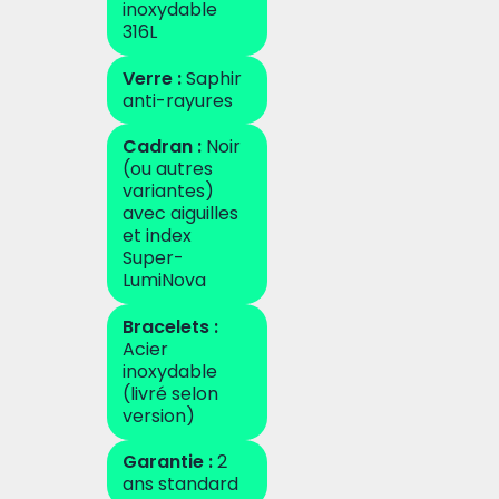
inoxydable
316L
Verre :
Saphir
anti-rayures
Cadran :
Noir
(ou autres
variantes)
avec aiguilles
et index
Super-
LumiNova
Bracelets :
Acier
inoxydable
(livré selon
version)
Garantie :
2
ans standard