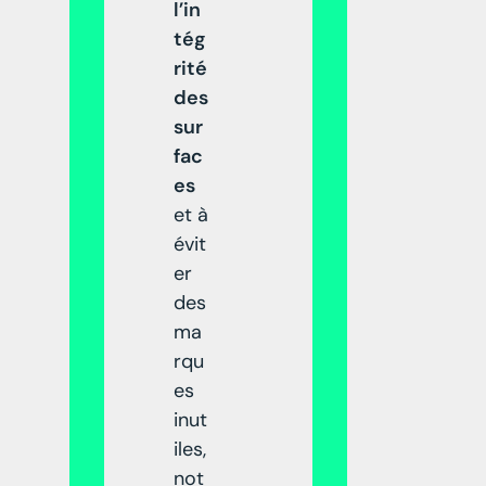
l’in
tég
rité
des
sur
fac
es
et à
évit
er
des
ma
rqu
es
inut
iles,
not