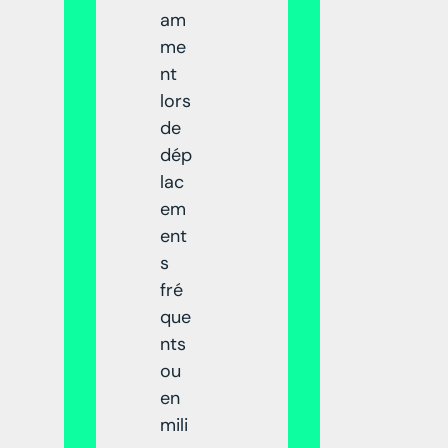
am
me
nt
lors
de
dép
lac
em
ent
s
fré
que
nts
ou
en
mili