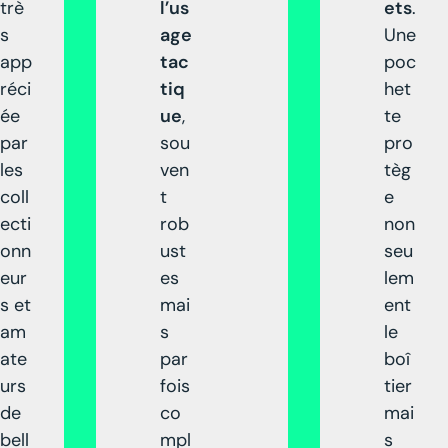
trè
l’us
ets
.
s
age
Une
app
tac
poc
réci
tiq
het
ée
ue
,
te
par
sou
pro
les
ven
tèg
coll
t
e
ecti
rob
non
onn
ust
seu
eur
es
lem
s et
mai
ent
am
s
le
ate
par
boî
urs
fois
tier
de
co
mai
bell
mpl
s