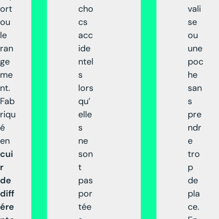
ort
cho
vali
ou
cs
se
le
acc
ou
ran
ide
une
ge
ntel
poc
me
s
he
nt.
lors
san
Fab
qu’
s
riqu
elle
pre
é
s
ndr
en
ne
e
cui
son
tro
r
t
p
de
pas
de
diff
por
pla
ére
tée
ce.