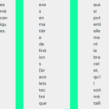
es
exe
aus
mé
s
si
can
en
pot
iqu
ma
enti
es.
tièr
elle
e
me
de
nt
finit
le
ion
bra
s
cel
(br
et,
ace
qu’i
lets
l
tec
soit
hni
mé
que
talli