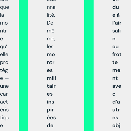
que
nna
du
la
lité.
e à
mo
De
l’air
ntr
mê
sali
e
me,
n
qu’
les
ou
elle
mo
frot
pro
ntr
te
tèg
es
me
e —
mili
nt
une
tair
ave
car
es
c
act
ins
d’a
éris
pir
utr
tiqu
ées
es
e
de
obj