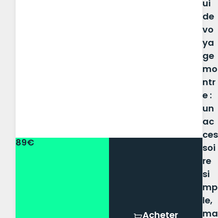
ui
de
vo
ya
ge
mo
ntr
e :
un
ac
ces
89€
soi
re
si
mp
le,
ma
Acheter