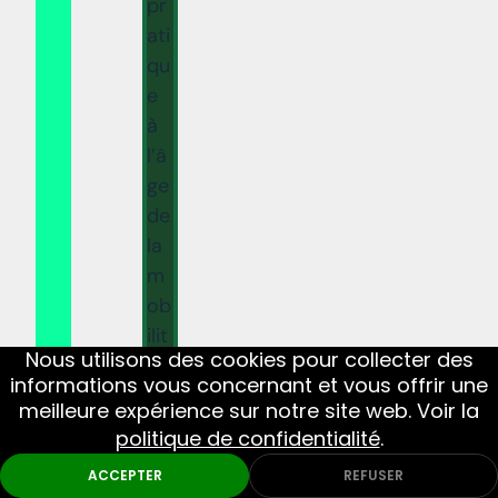
pr
ati
qu
e
à
l’â
ge
de
la
m
ob
ilit
Nous utilisons des cookies pour collecter des
é
informations vous concernant et vous offrir une
et
meilleure expérience sur notre site web. Voir la
du
politique de confidentialité
.
vo
ACCEPTER
REFUSER
ya