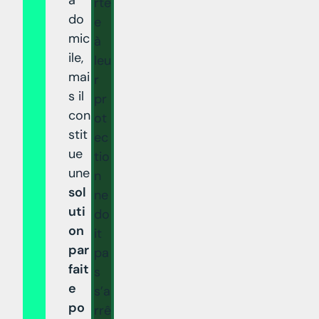
rté
do
e
mic
à
ile,
leu
mai
r
s il
pr
con
ot
stit
ec
ue
tio
une
n
sol
ne
uti
do
on
it
par
pa
fait
s
e
s’a
po
rrê