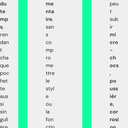
du
me
peu
te
nta
t
mp
ire
,
sub
s
,
san
ir
ren
s
mi
dan
co
cro
t
mp
-
cha
ro
ch
que
me
ocs
poc
ttre
,
het
le
po
te
styl
uss
aus
e
ièr
si
ou
e,
sin
la
cor
guli
fon
rosi
ère
ctio
on