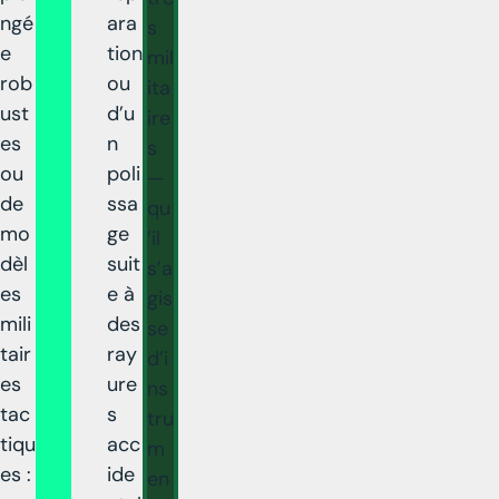
ngé
ara
s
e
tion
mil
rob
ou
ita
ust
d’u
ire
es
n
s
ou
poli
—
de
ssa
qu
mo
ge
’il
dèl
suit
s’a
es
e à
gis
mili
des
se
tair
ray
d’i
es
ure
ns
tac
s
tru
tiqu
acc
m
es :
ide
en