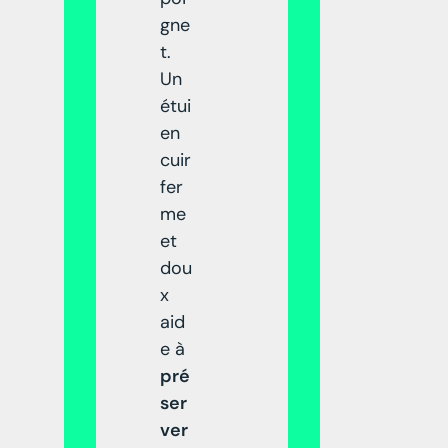
gne
t.
Un
étui
en
cuir
fer
me
et
dou
x
aid
e à
pré
ser
ver