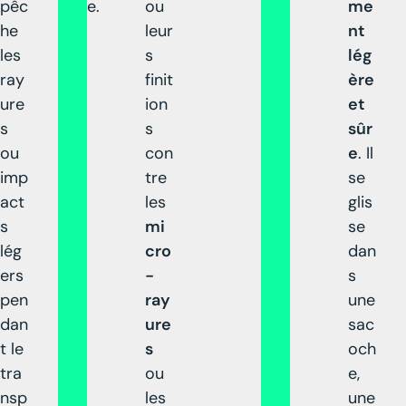
pêc
e.
ou
me
he
leur
nt
les
s
lég
ray
finit
ère
ure
ion
et
s
s
sûr
ou
con
e
. Il
imp
tre
se
act
les
glis
s
mi
se
lég
cro
dan
ers
-
s
pen
ray
une
dan
ure
sac
t le
s
och
tra
ou
e,
nsp
les
une