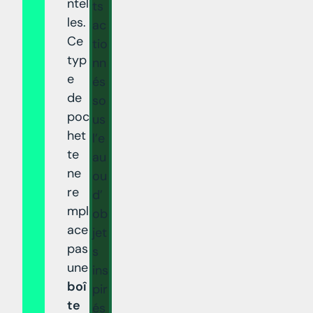
ntel
ts
les.
ac
Ce
tio
typ
nn
e
és
de
so
poc
us
het
l’e
te
au
ne
ou
re
d’
mpl
ob
ace
jet
pas
s
une
ins
boî
pir
te
és