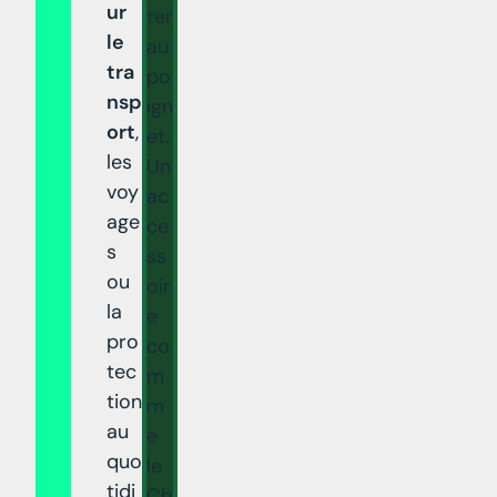
ur
ter
le
au
tra
po
nsp
ign
ort
,
et.
les
Un
voy
ac
age
ce
s
ss
ou
oir
la
e
pro
co
tec
m
tion
m
au
e
quo
le
tidi
Ch