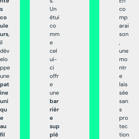
nte
s.
En
s
Un
co
co
étui
mp
ule
co
arai
urs
,
mm
son
il
e
,
dév
cel
une
elo
ui-
mo
ppe
ci
ntr
une
offr
e
pat
e
lais
ine
une
sée
uni
bar
san
qu
rièr
s
e
e
pro
au
sup
tec
fil
plé
tion