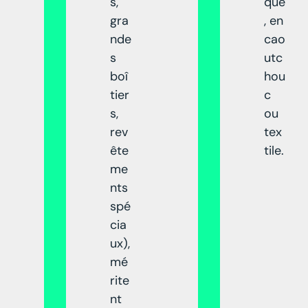
s,
que
gra
, en
nde
cao
s
utc
boî
hou
tier
c
s,
ou
rev
tex
ête
tile.
me
nts
spé
cia
ux),
mé
rite
nt